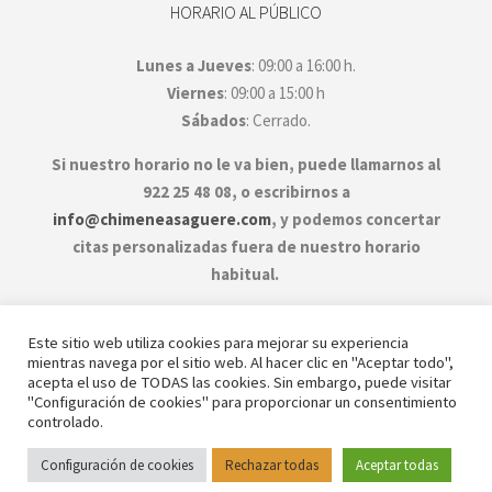
HORARIO AL PÚBLICO
Lunes a Jueves
: 09:00 a 16:00 h.
Viernes
: 09:00 a 15:00 h
Sábados
: Cerrado.
Si nuestro horario no le va bien, puede llamarnos al
922 25 48 08, o escribirnos a
info@chimeneasaguere.com
, y podemos concertar
citas personalizadas fuera de nuestro horario
habitual.
Este sitio web utiliza cookies para mejorar su experiencia
mientras navega por el sitio web. Al hacer clic en "Aceptar todo",
acepta el uso de TODAS las cookies. Sin embargo, puede visitar
"Configuración de cookies" para proporcionar un consentimiento
controlado.
©2026 Chimeneas Aguere - Desarrollado por
Configuración de cookies
Rechazar todas
Aceptar todas