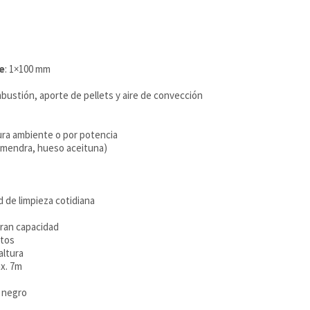
le
: 1×100 mm
bustión, aporte de pellets y aire de convección
ra ambiente o por potencia
almendra, hueso aceituna)
 de limpieza cotidiana
ran capacidad
ntos
altura
ax. 7m
o negro