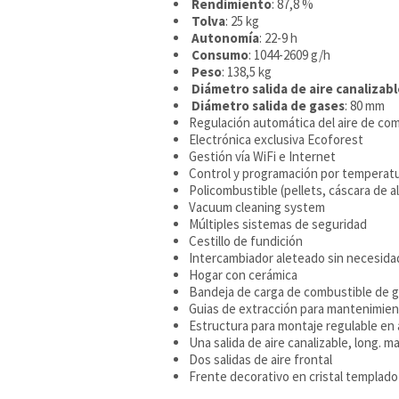
Rendimiento
: 87,8 %
Tolva
: 25 kg
Autonomía
: 22-9 h
Consumo
: 1044-2609 g/h
Peso
: 138,5 kg
Diámetro salida de aire canalizab
Diámetro salida de gases
: 80 mm
Regulación automática del aire de com
Electrónica exclusiva Ecoforest
Gestión vía WiFi e Internet
Control y programación por temperatu
Policombustible (pellets, cáscara de 
Vacuum cleaning system
Múltiples sistemas de seguridad
Cestillo de fundición
Intercambiador aleteado sin necesidad
Hogar con cerámica
Bandeja de carga de combustible de g
Guias de extracción para mantenimie
Estructura para montaje regulable en 
Una salida de aire canalizable, long. m
Dos salidas de aire frontal
Frente decorativo en cristal templad