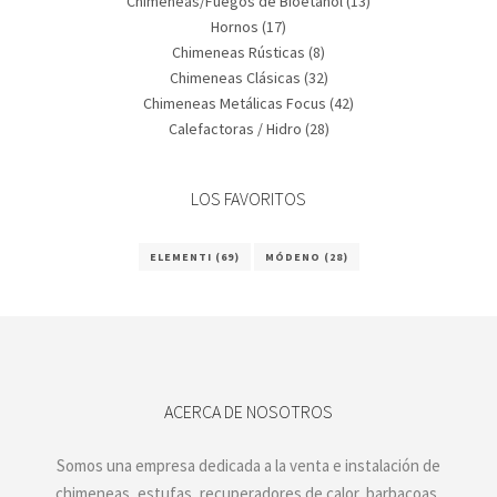
Chimeneas/Fuegos de Bioetanol
(13)
Hornos
(17)
Chimeneas Rústicas
(8)
Chimeneas Clásicas
(32)
Chimeneas Metálicas Focus
(42)
Calefactoras / Hidro
(28)
LOS FAVORITOS
ELEMENTI
(69)
MÓDENO
(28)
ACERCA DE NOSOTROS
Somos una empresa dedicada a la venta e instalación de
chimeneas, estufas, recuperadores de calor, barbacoas,