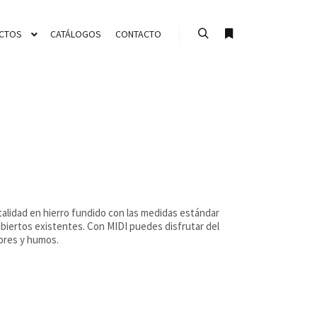
CTOS
CATÁLOGOS
CONTACTO
Buscar
Más información
talidad en hierro fundido con las medidas estándar
abiertos existentes. Con MIDI puedes disfrutar del
ores y humos.