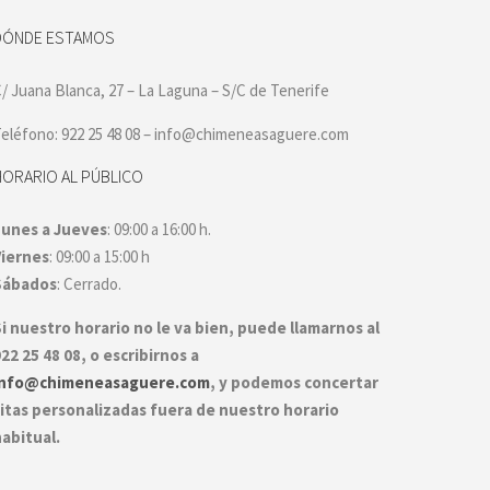
DÓNDE ESTAMOS
/ Juana Blanca, 27 – La Laguna – S/C de Tenerife
eléfono: 922 25 48 08 – info@chimeneasaguere.com
HORARIO AL PÚBLICO
Lunes a Jueves
: 09:00 a 16:00 h.
Viernes
: 09:00 a 15:00 h
Sábados
: Cerrado.
i nuestro horario no le va bien, puede llamarnos al
22 25 48 08, o escribirnos a
info@chimeneasaguere.com
, y podemos concertar
itas personalizadas fuera de nuestro horario
abitual.