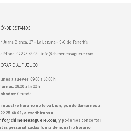
DÓNDE ESTAMOS
/ Juana Blanca, 27 – La Laguna – S/C de Tenerife
eléfono: 922 25 48 08 – info@chimeneasaguere.com
HORARIO AL PÚBLICO
Lunes a Jueves
: 09:00 a 16:00 h.
Viernes
: 09:00 a 15:00 h
Sábados
: Cerrado.
i nuestro horario no le va bien, puede llamarnos al
22 25 48 08, o escribirnos a
info@chimeneasaguere.com
, y podemos concertar
itas personalizadas fuera de nuestro horario