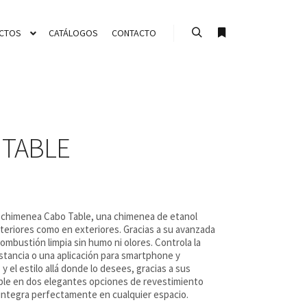
CTOS
CATÁLOGOS
CONTACTO
Buscar
Más información
 TABLE
la chimenea Cabo Table, una chimenea de etanol
teriores como en exteriores. Gracias a su avanzada
ombustión limpia sin humo ni olores. Controla la
stancia o una aplicación para smartphone y
 y el estilo allá donde lo desees, gracias a sus
ble en dos elegantes opciones de revestimiento
integra perfectamente en cualquier espacio.