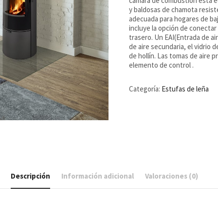
cámara de combustión está eq
y baldosas de chamota resiste
adecuada para hogares de baj
incluye la opción de conecta
trasero. Un EAI(Entrada de air
de aire secundaria, el vidrio d
de hollín. Las tomas de aire 
elemento de control .
Categoría:
Estufas de leña
Descripción
Información adicional
Valoraciones (0)