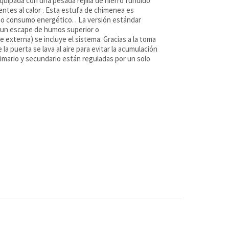
uipada con una pesada rejilla de hierro fundido
ntes al calor . Esta estufa de chimenea es
o consumo energético. . La versión estándar
r un escape de humos superior o
e externa) se incluye el sistema. Gracias a la toma
e la puerta se lava al aire para evitar la acumulación
primario y secundario están reguladas por un solo