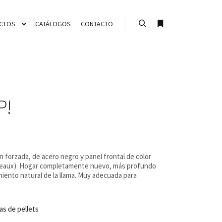
CTOS
CATÁLOGOS
CONTACTO
Buscar
Más información
P!
ón forzada, de acero negro y panel frontal de color
ordeaux). Hogar completamente nuevo, más profundo
iento natural de la llama. Muy adecuada para
as de pellets