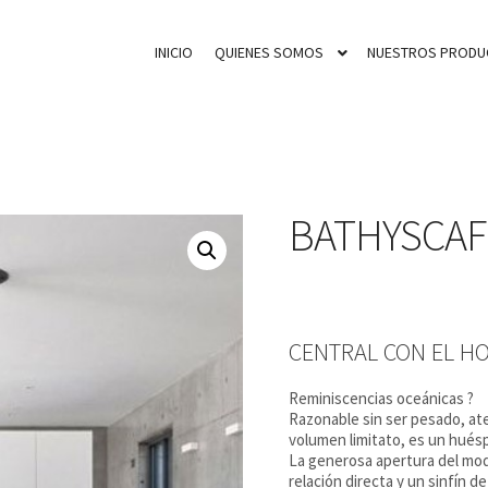
INICIO
QUIENES SOMOS
NUESTROS PRODU
BATHYSCA
CENTRAL CON EL H
Reminiscencias oceánicas ?
Razonable sin ser pesado, ate
volumen limitato, es un huéspe
La generosa apertura del mod
relación directa y un sinfín d