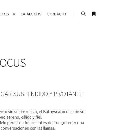
CTOS
CATÁLOGOS
CONTACTO
Buscar
Más información
FOCUS
OGAR SUSPENDIDO Y PIVOTANTE
nto sin ser intrusivo, el Bathyscafocus, con su
d sereno, cálido y fiel.
elo permite a los amantes del fuego tener una
e conversaciones con las llamas.