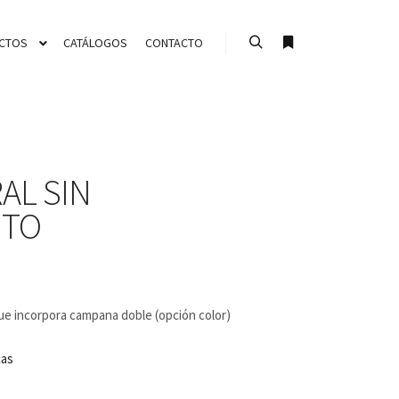
CTOS
CATÁLOGOS
CONTACTO
Buscar
Más información
AL SIN
NTO
que incorpora campana doble (opción color)
cas