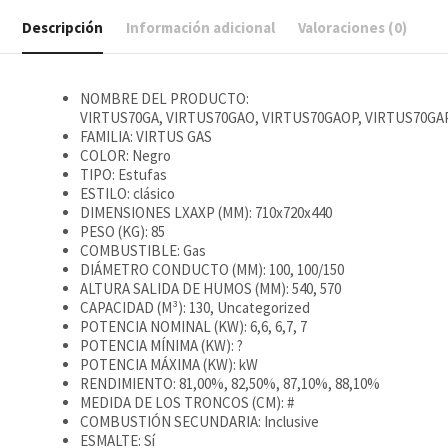
Descripción
Información adicional
Valoraciones (0)
NOMBRE DEL PRODUCTO:
VIRTUS70GA, VIRTUS70GAO, VIRTUS70GAOP, VIRTUS70GA
FAMILIA: VIRTUS GAS
COLOR: Negro
TIPO: Estufas
ESTILO: clásico
DIMENSIONES LXAXP (MM): 710x720x440
PESO (KG): 85
COMBUSTIBLE: Gas
DIÁMETRO CONDUCTO (MM): 100, 100/150
ALTURA SALIDA DE HUMOS (MM): 540, 570
CAPACIDAD (M³): 130, Uncategorized
POTENCIA NOMINAL (KW): 6,6, 6,7, 7
POTENCIA MÍNIMA (KW): ?
POTENCIA MÁXIMA (KW): kW
RENDIMIENTO: 81,00%, 82,50%, 87,10%, 88,10%
MEDIDA DE LOS TRONCOS (CM): #
COMBUSTIÓN SECUNDARIA: Inclusive
ESMALTE: Sí