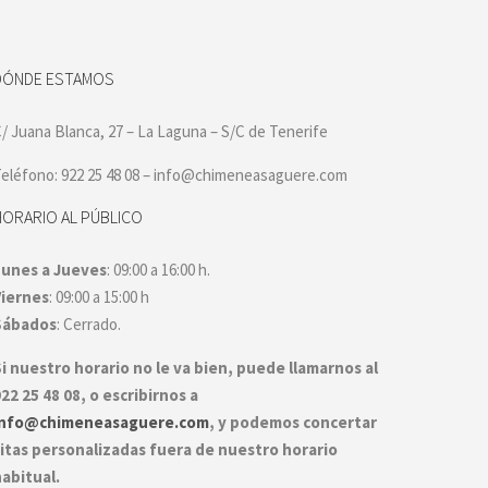
DÓNDE ESTAMOS
/ Juana Blanca, 27 – La Laguna – S/C de Tenerife
eléfono: 922 25 48 08 – info@chimeneasaguere.com
HORARIO AL PÚBLICO
Lunes a Jueves
: 09:00 a 16:00 h.
Viernes
: 09:00 a 15:00 h
Sábados
: Cerrado.
i nuestro horario no le va bien, puede llamarnos al
22 25 48 08, o escribirnos a
info@chimeneasaguere.com
, y podemos concertar
itas personalizadas fuera de nuestro horario
abitual.