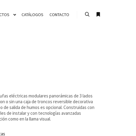
CTOS
CATÁLOGOS
CONTACTO
Buscar
Más información
fas eléctricas modulares panorámicas de 3 lados
n o sin una caja de troncos reversible decorativa
bo de salida de humos es opcional. Construidas con
iles de instalar y con tecnologías avanzadas
ión como en la llama visual.
cas