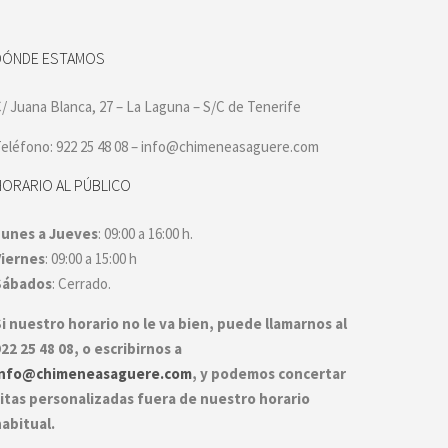
DÓNDE ESTAMOS
/ Juana Blanca, 27 – La Laguna – S/C de Tenerife
eléfono: 922 25 48 08 – info@chimeneasaguere.com
HORARIO AL PÚBLICO
Lunes a Jueves
: 09:00 a 16:00 h.
Viernes
: 09:00 a 15:00 h
Sábados
: Cerrado.
i nuestro horario no le va bien, puede llamarnos al
22 25 48 08, o escribirnos a
info@chimeneasaguere.com
, y podemos concertar
itas personalizadas fuera de nuestro horario
abitual.